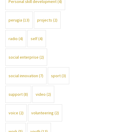
Personal skill development
(4)
perugia
(13)
projects
(2)
radio
(4)
self
(4)
social enterprise
(2)
social innovation
(7)
sport
(3)
support
(8)
video
(2)
voice
(2)
volunteering
(2)
work
(5)
youth
(13)