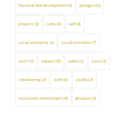
Personal skill development
(4)
perugia
(13)
projects
(2)
radio
(4)
self
(4)
social enterprise
(2)
social innovation
(7)
sport
(3)
support
(8)
video
(2)
voice
(2)
volunteering
(2)
work
(5)
youth
(13)
κοινωνικός αποκλεισμός
(4)
φτώχεια
(3)