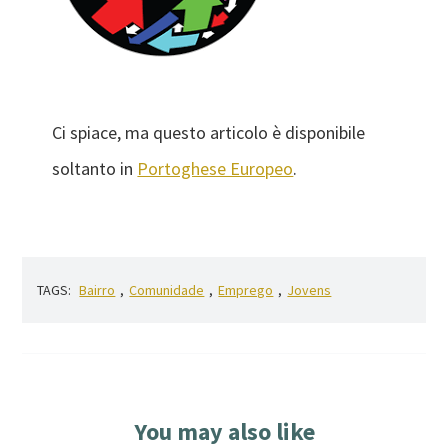
Ci spiace, ma questo articolo è disponibile
soltanto in
Portoghese Europeo
.
TAGS:
Bairro
,
Comunidade
,
Emprego
,
Jovens
You may also like