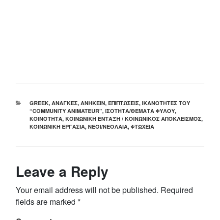
CATEGORIES
GREEK
,
ΑΝΆΓΚΕΣ
,
ΑΝΉΚΕΙΝ
,
ΕΠΙΠΤΏΣΕΙΣ
,
ΙΚΑΝΌΤΗΤΕΣ ΤΟΥ
“COMMUNITY ANIMATEUR”
,
ΙΣΌΤΗΤΑ/ΘΈΜΑΤΑ ΦΎΛΟΥ
,
ΚΟΙΝΌΤΗΤΑ
,
ΚΟΙΝΩΝΙΚΉ ΈΝΤΑΞΗ / ΚΟΙΝΩΝΙΚΌΣ ΑΠΟΚΛΕΙΣΜΌΣ
,
ΚΟΙΝΩΝΙΚΉ ΕΡΓΑΣΊΑ
,
ΝΈΟΙ/ΝΕΟΛΑΊΑ
,
ΦΤΏΧΕΙΑ
Leave a Reply
Your email address will not be published.
Required
fields are marked
*