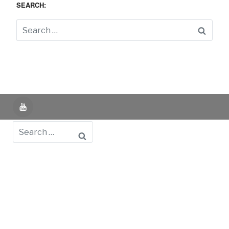
SEARCH:
Searc
YouTube
Search
Powered by UNIR iTED -
Aviso Legal -
Política de
Privacidad -
Política de Cookies
- Identifying Data
- Privacy
Policy