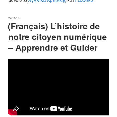
μόνο στα
Αγγλικά Αμερικής
και
Γαλλικά
.
POSTED
27/11/18
(Français) L’histoire de
ON
notre citoyen numérique
– Apprendre et Guider