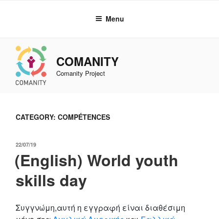
Skip
to
Menu
content
COMANITY
Comanity Project
CATEGORY: COMPÉTENCES
POSTED
22/07/19
(English) World youth
ON
skills day
Συγγνώμη,αυτή η εγγραφή είναι διαθέσιμη