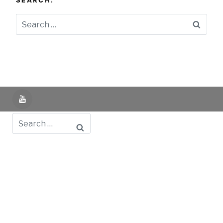
SEARCH:
Searc
YouTube
Search
Powered by UNIR iTED -
Aviso Legal -
Política de
Privacidad -
Política de Cookies
- Identifying Data
-
Privacy Policy