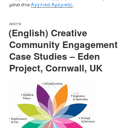
μόνο στα
Αγγλικά Αμερικής
.
POSTED
28/07/19
(English) Creative
ON
Community Engagement
Case Studies – Eden
Project, Cornwall, UK