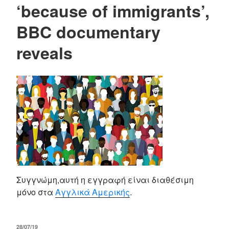
‘because of immigrants’,
BBC documentary
reveals
Συγγνώμη,αυτή η εγγραφή είναι διαθέσιμη
μόνο στα
Αγγλικά Αμερικής
.
POSTED
28/07/19