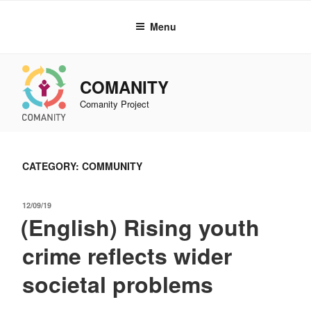
Skip
to
Menu
content
COMANITY
Comanity Project
CATEGORY: COMMUNITY
POSTED
12/09/19
(English) Rising youth
ON
crime reflects wider
societal problems