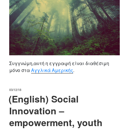
Συγγνώμη,αυτή η εγγραφή είναι διαθέσιμη
μόνο στα
Αγγλικά Αμερικής
.
POSTED
03/12/18
(English) Social
ON
Innovation –
empowerment, youth