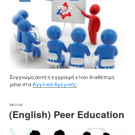
Συγγνώμη,αυτή η εγγραφή είναι διαθέσιμη
μόνο στα
Αγγλικά Αμερικής
.
POSTED
29/11/18
(English) Peer Education
ON