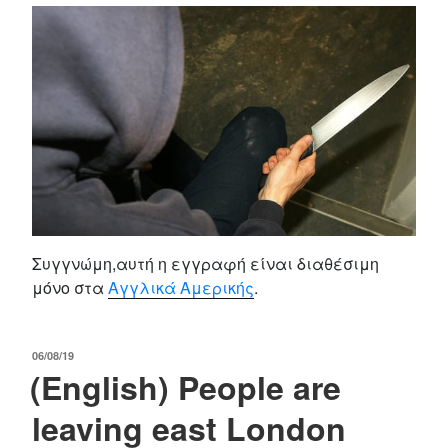
Συγγνώμη,αυτή η εγγραφή είναι διαθέσιμη
μόνο στα
Αγγλικά Αμερικής
.
POSTED
06/08/19
(English) People are
ON
leaving east London