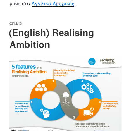
μόνο στα
Αγγλικά Αμερικής
.
POSTED
02/12/18
(English) Realising
ON
Ambition