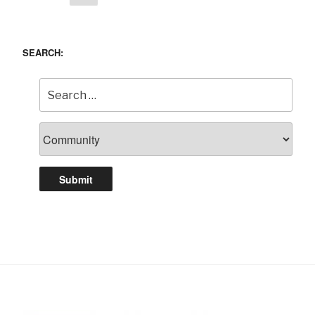
page
navigation
SEARCH: