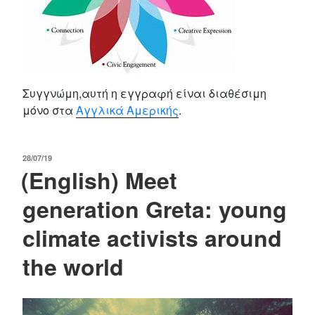
Συγγνώμη,αυτή η εγγραφή είναι διαθέσιμη
μόνο στα
Αγγλικά Αμερικής
.
POSTED
28/07/19
(English) Meet
ON
generation Greta: young
climate activists around
the world