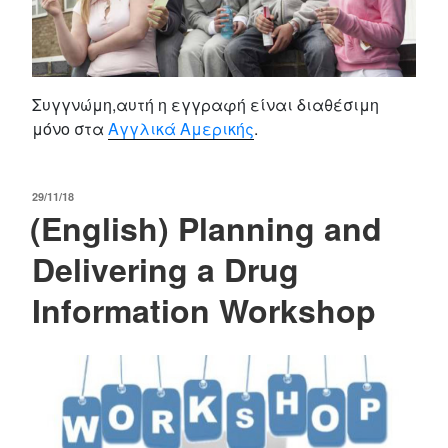
Συγγνώμη,αυτή η εγγραφή είναι διαθέσιμη
μόνο στα
Αγγλικά Αμερικής
.
POSTED
29/11/18
(English) Planning and
ON
Delivering a Drug
Information Workshop