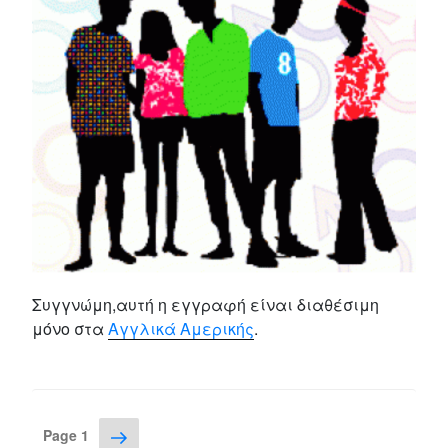
Συγγνώμη,αυτή η εγγραφή είναι διαθέσιμη
μόνο στα
Αγγλικά Αμερικής
.
Posts
Next
Page
1