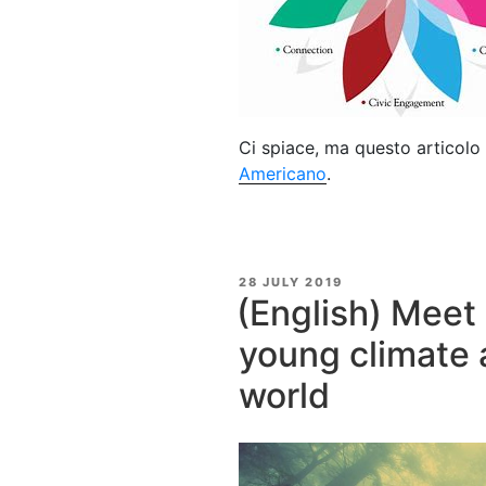
Ci spiace, ma questo articolo 
Americano
.
POSTED
28 JULY 2019
ON
(English) Meet
young climate 
world