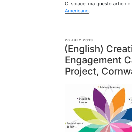
Ci spiace, ma questo articolo 
Americano
.
POSTED
28 JULY 2019
ON
(English) Crea
Engagement Ca
Project, Cornw