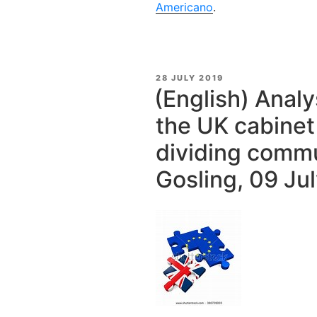
Americano
.
POSTED
28 JULY 2019
ON
(English) Analys
the UK cabinet –
dividing commu
Gosling, 09 Ju