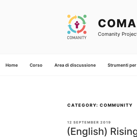
Skip
to
content
COMA
Comanity Projec
Home
Corso
Area di discussione
Strumenti per
CATEGORY: COMMUNITY
POSTED
12 SEPTEMBER 2019
ON
(English) Risin