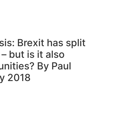
is: Brexit has split
 but is it also
nities? By Paul
ly 2018