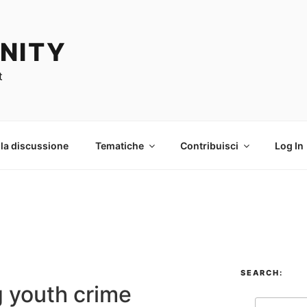
NITY
t
 la discussione
Tematiche
Contribuisci
Log In
SEARCH:
g youth crime