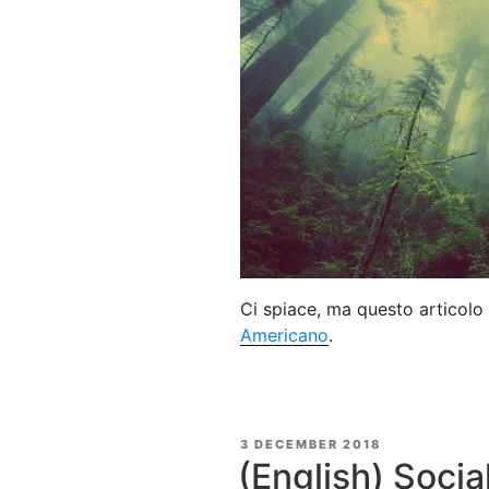
Ci spiace, ma questo articolo 
Americano
.
POSTED
3 DECEMBER 2018
ON
(English) Socia