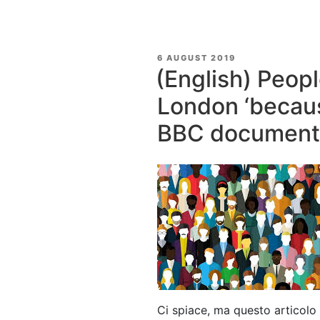
POSTED
6 AUGUST 2019
ON
(English) Peopl
London ‘becaus
BBC documenta
Ci spiace, ma questo articolo 