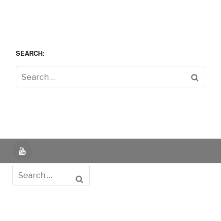
SEARCH:
Searc
YouTube
Search
Powered by UNIR iTED -
Aviso Legal -
Política de
Privacidad -
Política de Cookies
- Identifying Data
- Privacy