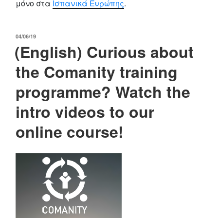
μόνο στα
Ισπανικά Ευρώπης
.
POSTED
04/06/19
(English) Curious about
ON
the Comanity training
programme? Watch the
intro videos to our
online course!