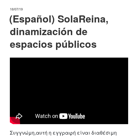
POSTED
18/07/19
(Español) SolaReina,
ON
dinamización de
espacios públicos
Συγγνώμη,αυτή η εγγραφή είναι διαθέσιμη