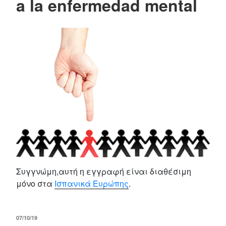
a la enfermedad mental
Συγγνώμη,αυτή η εγγραφή είναι διαθέσιμη
μόνο στα
Ισπανικά Ευρώπης
.
POSTED
07/10/19
ON