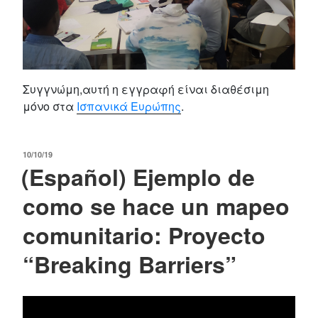
Συγγνώμη,αυτή η εγγραφή είναι διαθέσιμη
μόνο στα
Ισπανικά Ευρώπης
.
POSTED
10/10/19
(Español) Ejemplo de
ON
como se hace un mapeo
comunitario: Proyecto
“Breaking Barriers”