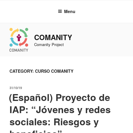
Skip
to
Menu
content
COMANITY
Comanity Project
CATEGORY: CURSO COMANITY
POSTED
31/10/19
(Español) Proyecto de
ON
IAP: “Jóvenes y redes
sociales: Riesgos y