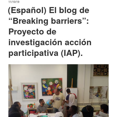
POSTED
11/10/19
(Español) El blog de
ON
“Breaking barriers”:
Proyecto de
investigación acción
participativa (IAP).