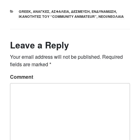
CATEGORIES
GREEK
,
ΑΝΆΓΚΕΣ
,
ΑΣΦΆΛΕΙΑ
,
ΔΈΣΜΕΥΣΗ
,
ΕΝΔΥΝΆΜΩΣΗ
,
ΙΚΑΝΌΤΗΤΕΣ ΤΟΥ “COMMUNITY ANIMATEUR”
,
ΝΈΟΙ/ΝΕΟΛΑΊΑ
Leave a Reply
Your email address will not be published.
Required
fields are marked
*
Comment