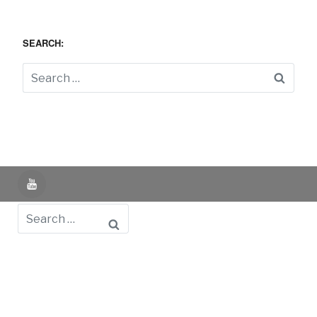
SEARCH:
Searc
YouTube
Search
Powered by UNIR iTED -
Aviso Legal -
Política de
Privacidad -
Política de Cookies
- Identifying Data
- Privacy
Policy