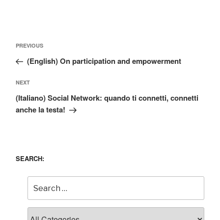
Post
Previous
PREVIOUS
navigation
Post
(English) On participation and empowerment
Next
NEXT
Post
(Italiano) Social Network: quando ti connetti, connetti
anche la testa!
SEARCH: