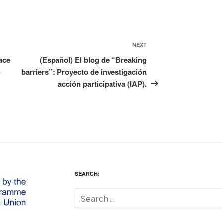
NEXT
Next
Post
ace
(Español) El blog de “Breaking
o
barriers”: Proyecto de investigación
acción participativa (IAP).
SEARCH: