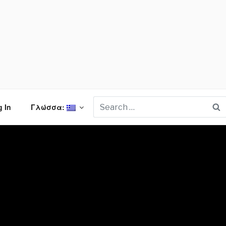
S
 In
Γλώσσα: