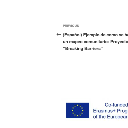
Post
Previous
PREVIOUS
navigation
Post
(Español) Ejemplo de como se h
un mapeo comunitario: Proyect
“Breaking Barriers”