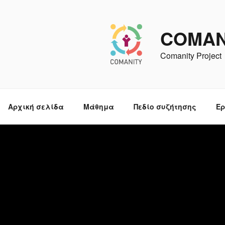
Skip
to
content
COMAN
Comanity Project
Αρχική σελίδα
Μάθημα
Πεδίο συζήτησης
Ερ