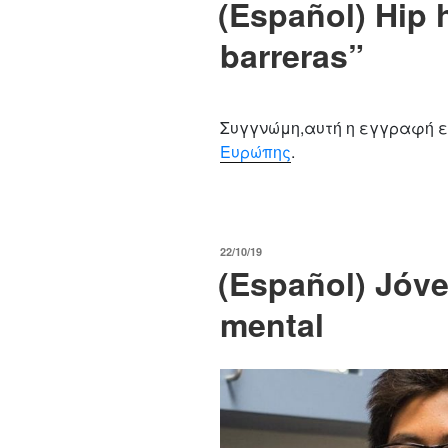
(Español) Hip
barreras”
Συγγνώμη,αυτή η εγγραφή ε
Ευρώπης
.
POSTED
22/10/19
(Español) Jóv
ON
mental