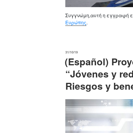
Συγγνώμη,αυτή η εγγραφή ε
Ευρώπης
.
POSTED
31/10/19
(Español) Proy
ON
“Jóvenes y red
Riesgos y bene