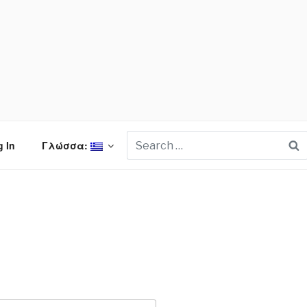
S
 In
Γλώσσα: