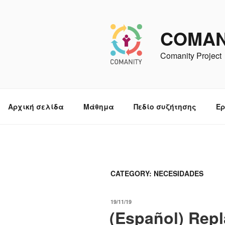
Skip
to
content
COMAN
Comanity Project
Αρχική σελίδα
Μάθημα
Πεδίο συζήτησης
Ερ
CATEGORY: NECESIDADES
POSTED
19/11/19
(Español) Repl
ON