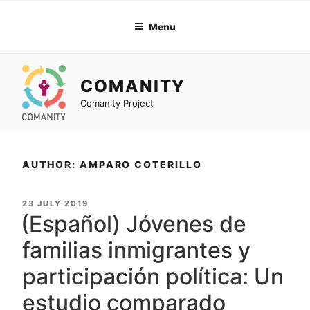
Skip
to
Menu
content
COMANITY
Comanity Project
AUTHOR:
AMPARO COTERILLO
POSTED
23 JULY 2019
ON
(Español) Jóvenes de
familias inmigrantes y
participación política: Un
estudio comparado