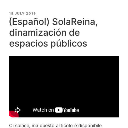
POSTED
18 JULY 2019
ON
(Español) SolaReina,
dinamización de
espacios públicos
Ci spiace, ma questo articolo è disponibile