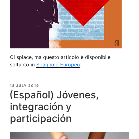
Ci spiace, ma questo articolo è disponibile
soltanto in
Spagnolo Europeo
.
POSTED
18 JULY 2019
ON
(Español) Jóvenes,
integración y
participación