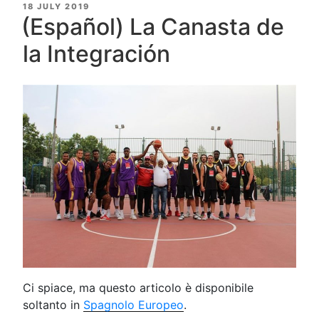
POSTED
18 JULY 2019
ON
(Español) La Canasta de
la Integración
Ci spiace, ma questo articolo è disponibile
soltanto in
Spagnolo Europeo
.