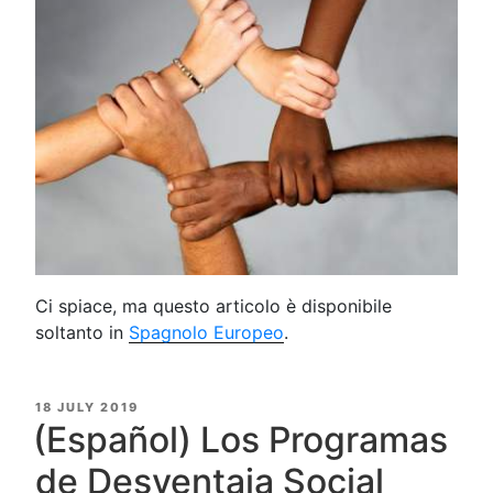
Ci spiace, ma questo articolo è disponibile
soltanto in
Spagnolo Europeo
.
POSTED
18 JULY 2019
ON
(Español) Los Programas
de Desventaja Social