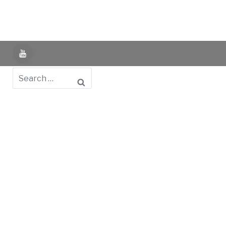
YouTube
Search
Powered by UNIR iTED -
Aviso Legal -
Política de
Privacidad -
Política de Cookies
- Identifying Data
-
Privacy Policy