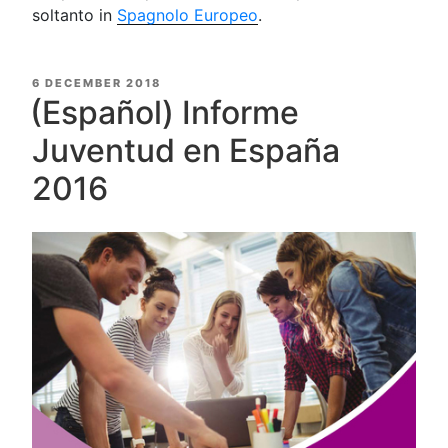
soltanto in
Spagnolo Europeo
.
POSTED
6 DECEMBER 2018
ON
(Español) Informe
Juventud en España
2016