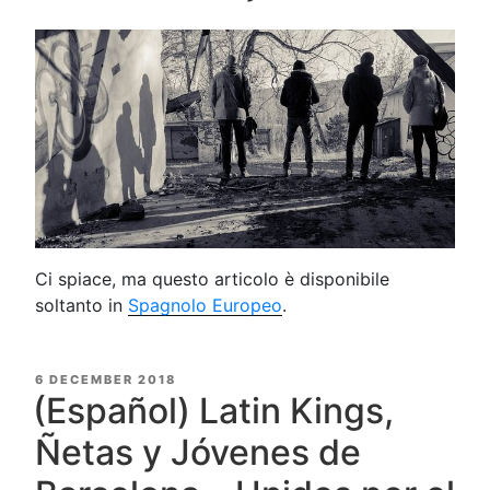
Ci spiace, ma questo articolo è disponibile
soltanto in
Spagnolo Europeo
.
POSTED
6 DECEMBER 2018
ON
(Español) Latin Kings,
Ñetas y Jóvenes de