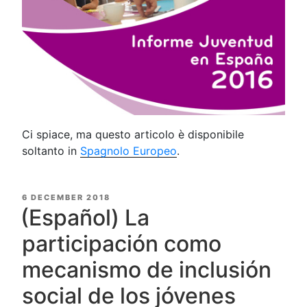
Ci spiace, ma questo articolo è disponibile
soltanto in
Spagnolo Europeo
.
POSTED
6 DECEMBER 2018
ON
(Español) La
participación como
mecanismo de inclusión
social de los jóvenes