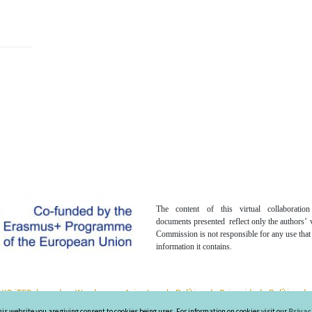
The content of this virtual collaboratio
documents presented reflect only the authors’
Commission is not responsible for any use tha
information it contains.
IR iTED, based on Wordpress -
Aviso Legal -
Política de Privacidad -
Política d
his website you are giving consent to cookies being uses. For information on cookies visit our
Privac