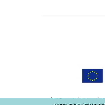
© 2026 Keystone-Project
-
Powered by UN
This website uses cookies. By continuing to use t