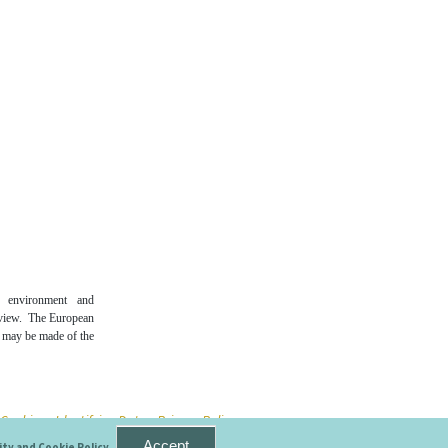
n environment and
 view. The European
t may be made of the
e Cookies
- Identifying Data
- Privacy Policy
Accept
ity and Cookie Policy