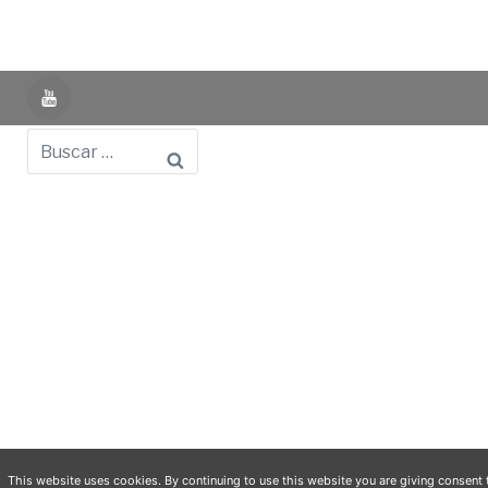
YouTube
Buscar
Powered by UNIR iTED -
Aviso Legal -
Política de
Privacidad -
Política de Cookies
- Identifying Data
-
Privacy Policy
This website uses cookies. By continuing to use this website you are giving consent 