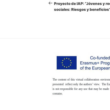
de
anterior:
Proyecto de IAP: “Jóvenes y r
sociales: Riesgos y beneficios
entradas
The content of this virtual collaboration envir
presented reflect only the authors’ view. The 
is not responsible for any use that may be made 
contains.