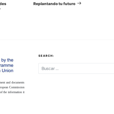
entrada
edes
Replantando tu futuro
”
SEARCH:
onment and documents
European Commission
of the information it