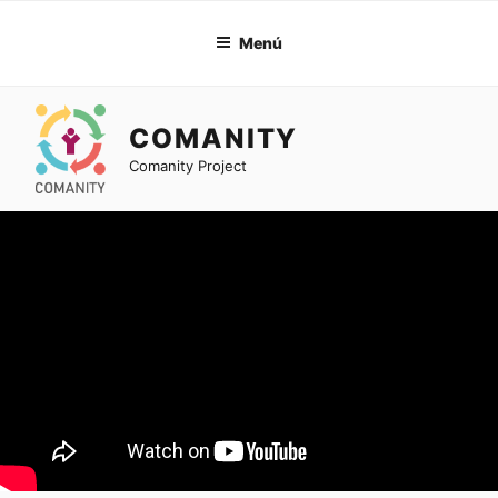
Ir
al
Menú
contenido
COMANITY
Comanity Project