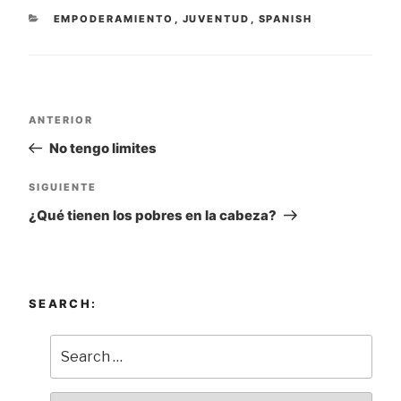
CATEGORÍAS
EMPODERAMIENTO
,
JUVENTUD
,
SPANISH
Navegación
ANTERIOR
Entrada
de
anterior:
No tengo limites
entradas
SIGUIENTE
Siguiente
entrada
¿Qué tienen los pobres en la cabeza?
SEARCH: