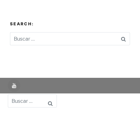
SEARCH:
Busca
YouTube
Buscar
Powered by UNIR iTED -
Aviso Legal -
Política de
Privacidad -
Política de Cookies
- Identifying Data
-
Privacy Policy