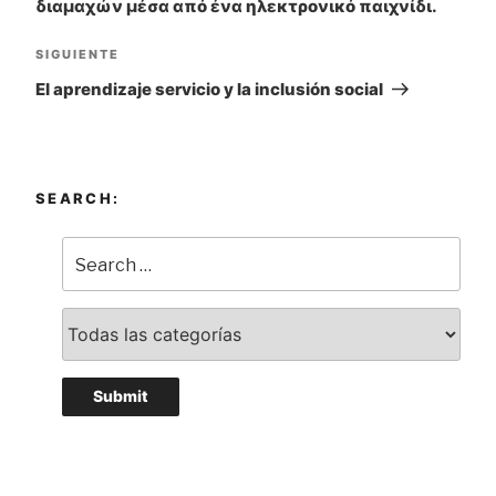
διαμαχών μέσα από ένα ηλεκτρονικό παιχνίδι.
entradas
SIGUIENTE
Siguiente
entrada
El aprendizaje servicio y la inclusión social
SEARCH: