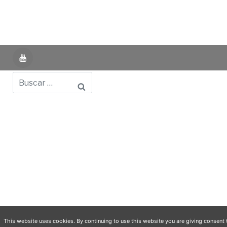
YouTube
Buscar
Powered by UNIR iTED -
Aviso Legal -
Política de
Privacidad -
Política de Cookies
- Identifying Data
-
Privacy Policy
This website uses cookies. By continuing to use this website you are giving consent 