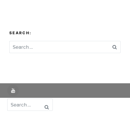
SEARCH:
Searc
YouTube
Search
Powered by UNIR iTED -
Aviso Legal -
Política de
Privacidad -
Política de Cookies
- Identifying Data
-