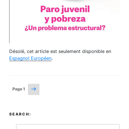
Désolé, cet article est seulement disponible en
Espagnol Européen
.
Posts
Next
Page
1
page
navigation
SEARCH: