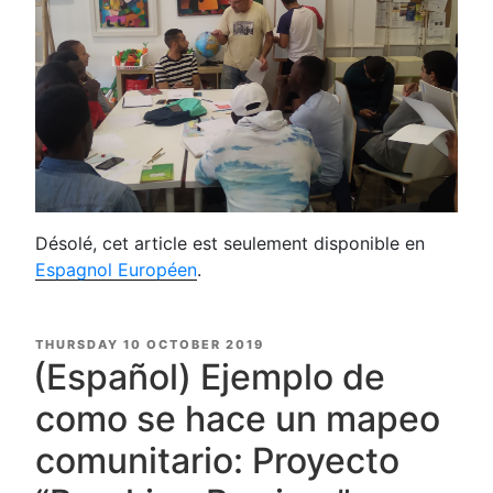
Désolé, cet article est seulement disponible en
Espagnol Européen
.
POSTED
THURSDAY 10 OCTOBER 2019
ON
(Español) Ejemplo de
como se hace un mapeo
comunitario: Proyecto