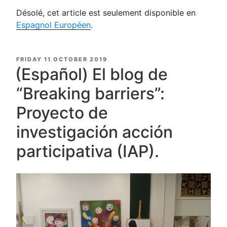
Désolé, cet article est seulement disponible en
Espagnol Européen
.
POSTED
FRIDAY 11 OCTOBER 2019
ON
(Español) El blog de
“Breaking barriers”:
Proyecto de
investigación acción
participativa (IAP).