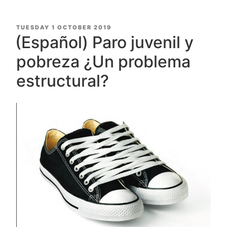
POSTED
TUESDAY 1 OCTOBER 2019
ON
(Español) Paro juvenil y
pobreza ¿Un problema
estructural?