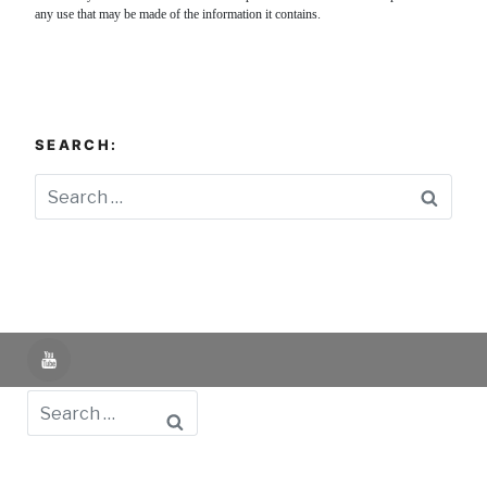
any use that may be made of the information it contains.
SEARCH:
Searc
YouTube
Search
Powered by UNIR iTED -
Aviso Legal -
Política de