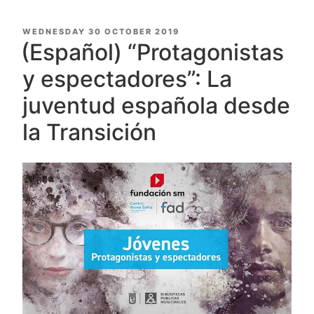
POSTED
WEDNESDAY 30 OCTOBER 2019
ON
(Español) “Protagonistas
y espectadores”: La
juventud española desde
la Transición