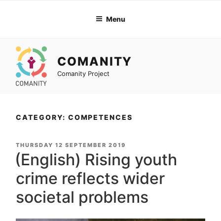
Skip
to
Menu
content
COMANITY
Comanity Project
CATEGORY: COMPETENCES
POSTED
THURSDAY 12 SEPTEMBER 2019
ON
(English) Rising youth
crime reflects wider
societal problems