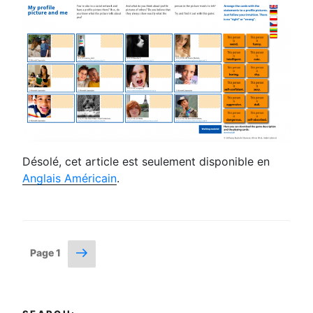
Désolé, cet article est seulement disponible en
Anglais Américain
.
Posts
Next
Page
1
page
navigation