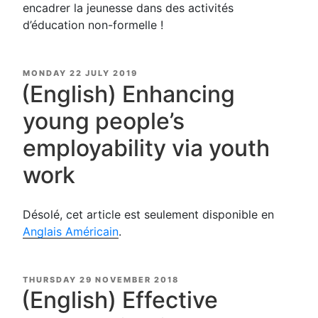
encadrer la jeunesse dans des activités
d’éducation non-formelle !
POSTED
MONDAY 22 JULY 2019
ON
(English) Enhancing
young people’s
employability via youth
work
Désolé, cet article est seulement disponible en
Anglais Américain
.
POSTED
THURSDAY 29 NOVEMBER 2018
ON
(English) Effective