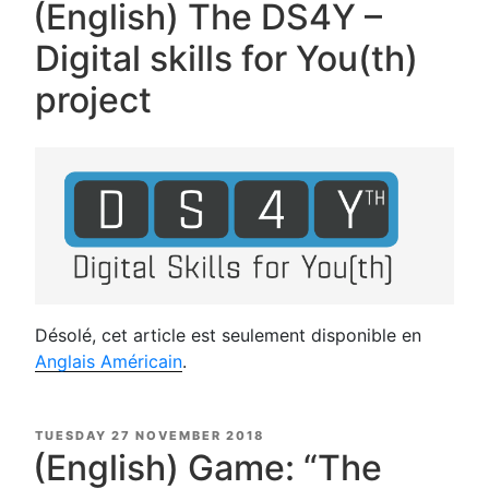
ON
(English) The DS4Y –
Digital skills for You(th)
project
Désolé, cet article est seulement disponible en
Anglais Américain
.
POSTED
TUESDAY 27 NOVEMBER 2018
ON
(English) Game: “The