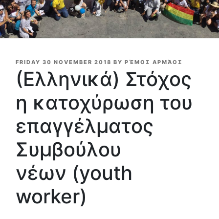
POSTED
FRIDAY 30 NOVEMBER 2018
BY
ΡΈΜΟΣ ΑΡΜΆΟΣ
ON
(Ελληνικά) Στόχος
η κατοχύρωση του
επαγγέλματος
Συμβούλου
νέων (youth
worker)