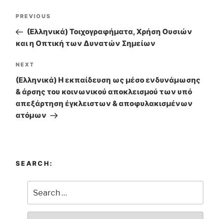
Post
PREVIOUS
Previous
navigation
Post
(Ελληνικά) Τοιχογραφήματα, Χρήση Ουσιών
και η Οπτική των Δυνατών Σημείων
NEXT
Next
Post
(Ελληνικά) Η εκπαίδευση ως μέσο ενδυνάμωσης
& άρσης του κοινωνικού αποκλεισμού των υπό
απεξάρτηση έγκλειστων & αποφυλακισμένων
ατόμων
SEARCH: