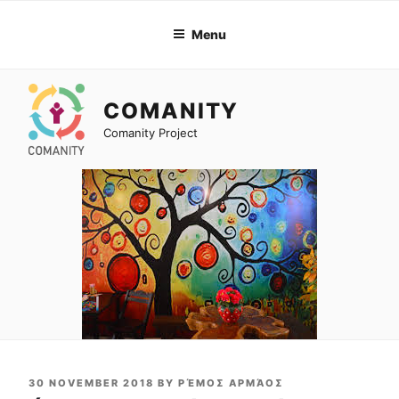
Skip
to
Menu
content
COMANITY
Comanity Project
POSTED
30 NOVEMBER 2018
BY
ΡΈΜΟΣ ΑΡΜΆΟΣ
ON