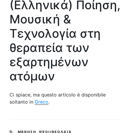
(Ελληνικά) Ποίηση,
Μουσική &
Τεχνολογία στη
θεραπεία των
εξαρτημένων
ατόμων
Ci spiace, ma questo articolo è disponibile
soltanto in
Greco
.
CATEGORIES
ΜΆΘΗΣΗ
,
ΝΈΟΙ/ΝΕΟΛΑΊΑ