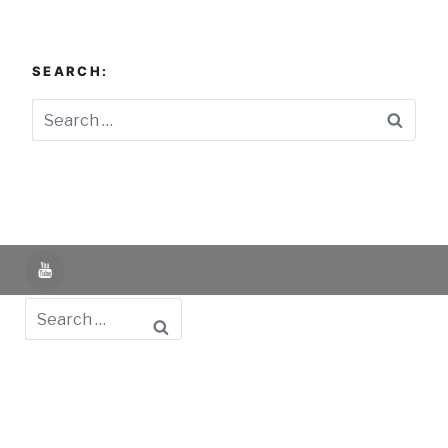
SEARCH:
Searc
YouTube
Search
Powered by UNIR iTED -
Aviso Legal -
Política de
Privacidad -
Política de Cookies
- Identifying Data
-
Privacy Policy