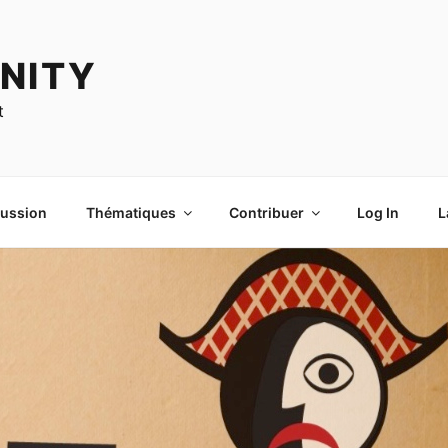
NITY
t
cussion
Thématiques
Contribuer
Log In
L