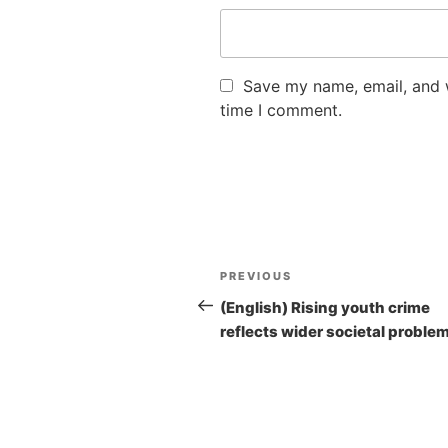
Save my name, email, and w
time I comment.
Post
PREVIOUS
Previous
navigation
Post
(English) Rising youth crime
reflects wider societal proble