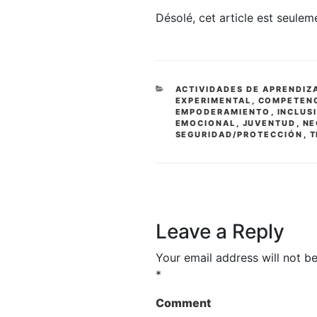
Désolé, cet article est seule
CATEGORIES
ACTIVIDADES DE APRENDIZ
EXPERIMENTAL
,
COMPETEN
EMPODERAMIENTO
,
INCLUS
EMOCIONAL
,
JUVENTUD
,
NE
SEGURIDAD/PROTECCIÓN
,
T
Leave a Reply
Your email address will not be
*
Comment