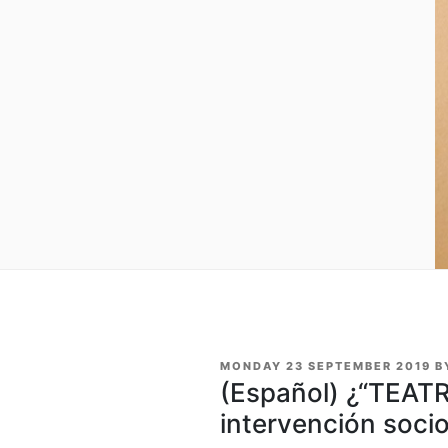
POSTED
MONDAY 23 SEPTEMBER 2019
B
ON
(Español) ¿“TEAT
intervención soci