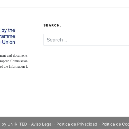
SEARCH:
onment and documents
European Commission
of the information it
 by UNIR iTED -
Aviso Legal -
Política de Privacidad -
Política de Co