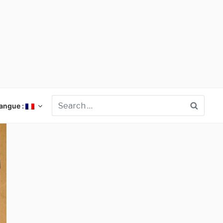
Searc
angue :