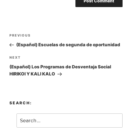
Post
PREVIOUS
Previous
navigation
Post
(Español) Escuelas de segunda de oportunidad
NEXT
Next
Post
(Español) Los Programas de Desventaja Social
HIRIKOI Y KALI KALO
SEARCH: