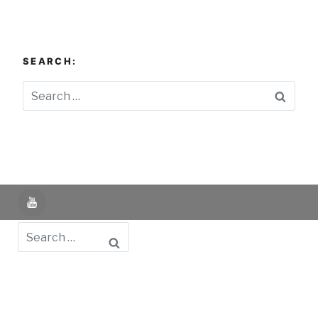
SEARCH:
Searc
YouTube
Search
Powered by UNIR iTED -
Aviso Legal -
Política de
Privacidad -
Política de Cookies
- Identifying Data
-
Privacy Policy