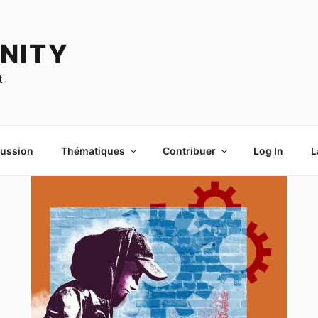
NITY
t
cussion
Thématiques
Contribuer
Log In
L