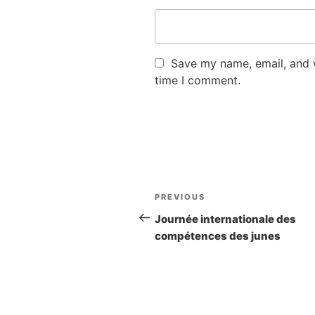
Save my name, email, and w
time I comment.
Post
PREVIOUS
Previous
navigation
Post
Journée internationale des
compétences des junes