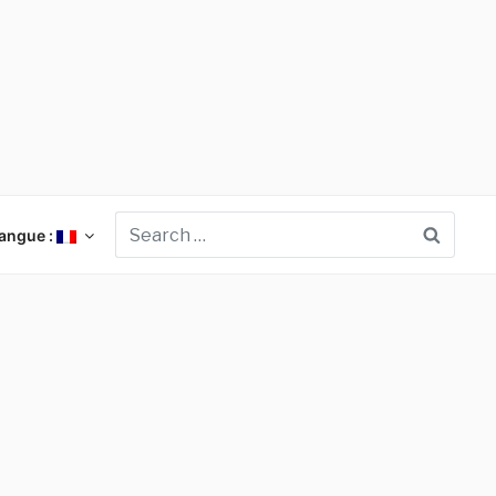
Searc
angue :