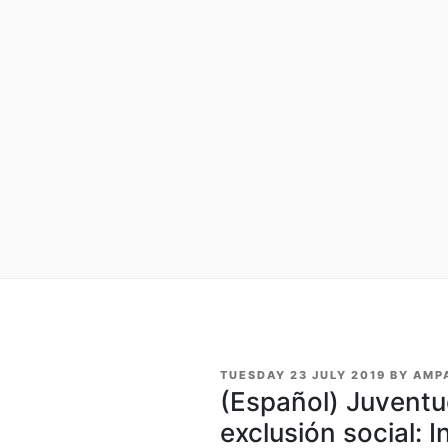
POSTED
TUESDAY 23 JULY 2019
BY
AMP
ON
(Español) Juventud
exclusión social: 