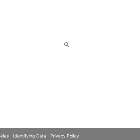
Search
okies
- Identifying Data
- Privacy Policy