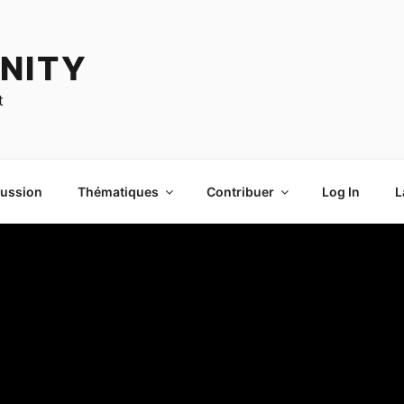
NITY
t
cussion
Thématiques
Contribuer
Log In
L