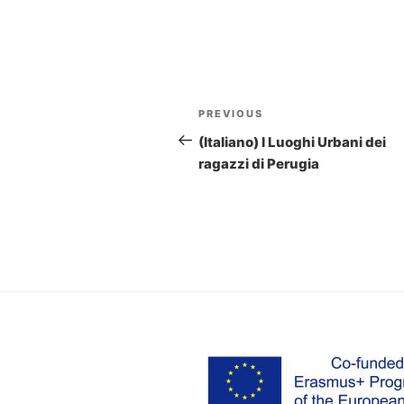
Post
PREVIOUS
Previous
navigation
Post
(Italiano) I Luoghi Urbani dei
ragazzi di Perugia