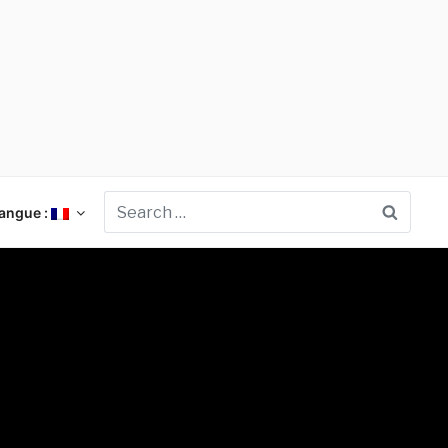
Searc
angue :