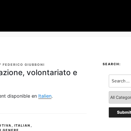
SEARCH:
Y
FEDERICO GIUBBONI
azione, volontariato e
ment disponible en
Italien
.
OTIVA
,
ITALIAN
,
I GENERE