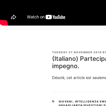
POSTED
TUESDAY 27 NOVEMBER 2018
B
ON
(Italiano) Partecip
impegno.
Désolé, cet article est seule
CATEGORIES
GIOVANI
,
INTELLIGENZA EM
UGUAGLIANZA/QUESTIONI D