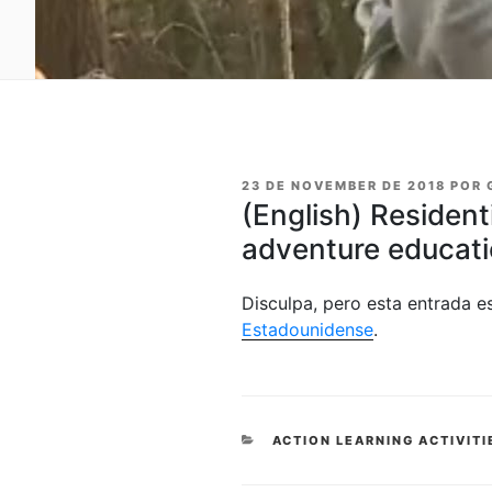
PUBLICADO
23 DE NOVEMBER DE 2018
POR
EN
(English) Resident
adventure educat
Disculpa, pero esta entrada e
Estadounidense
.
CATEGORÍAS
ACTION LEARNING ACTIVITI