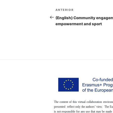
Navegación
ANTERIOR
Entrada
de
anterior:
(English) Community engage
empowerment and sport
entradas
The content of this virtual collaboration envir
presented reflect only the authors’ view. The 
is not responsible for any use that may be made 