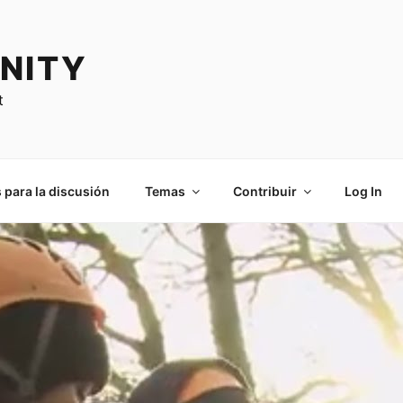
NITY
t
 para la discusión
Temas
Contribuir
Log In