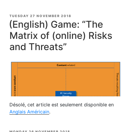
POSTED
TUESDAY 27 NOVEMBER 2018
ON
(English) Game: “The
Matrix of (online) Risks
and Threats”
Désolé, cet article est seulement disponible en
Anglais Américain
.
POSTED
MONDAY 26 NOVEMBER 2018