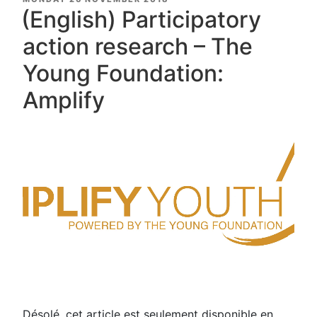
ON
(English) Participatory
action research – The
Young Foundation:
Amplify
Désolé, cet article est seulement disponible en