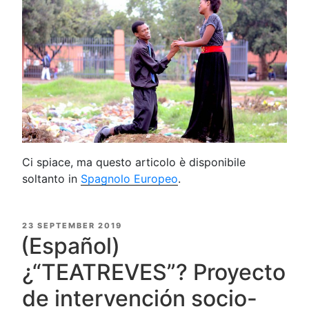
Ci spiace, ma questo articolo è disponibile
soltanto in
Spagnolo Europeo
.
POSTED
23 SEPTEMBER 2019
ON
(Español)
¿“TEATREVES”? Proyecto
de intervención socio-