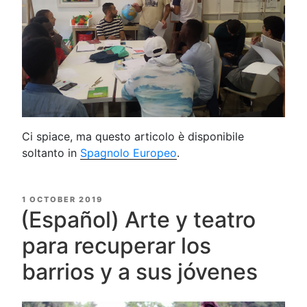
Ci spiace, ma questo articolo è disponibile
soltanto in
Spagnolo Europeo
.
POSTED
1 OCTOBER 2019
ON
(Español) Arte y teatro
para recuperar los
barrios y a sus jóvenes