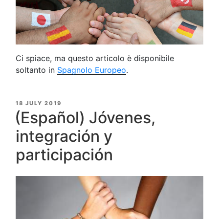
Ci spiace, ma questo articolo è disponibile
soltanto in
Spagnolo Europeo
.
POSTED
18 JULY 2019
ON
(Español) Jóvenes,
integración y
participación