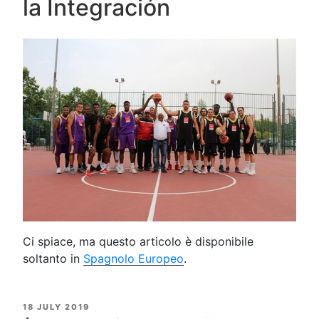
la Integración
Ci spiace, ma questo articolo è disponibile
soltanto in
Spagnolo Europeo
.
POSTED
18 JULY 2019
ON