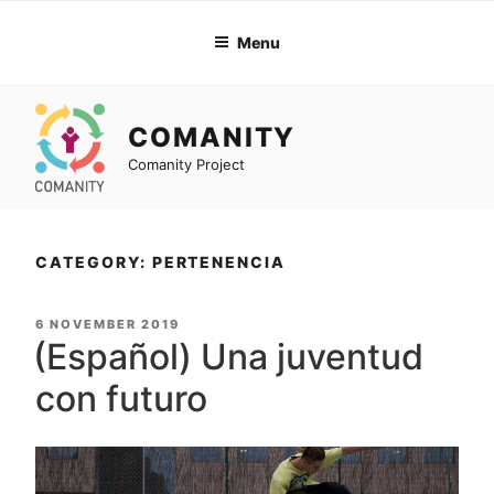
Skip
to
Menu
content
COMANITY
Comanity Project
CATEGORY: PERTENENCIA
POSTED
6 NOVEMBER 2019
ON
(Español) Una juventud
con futuro