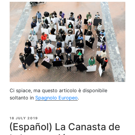
Ci spiace, ma questo articolo è disponibile
soltanto in
Spagnolo Europeo
.
POSTED
18 JULY 2019
ON
(Español) La Canasta de