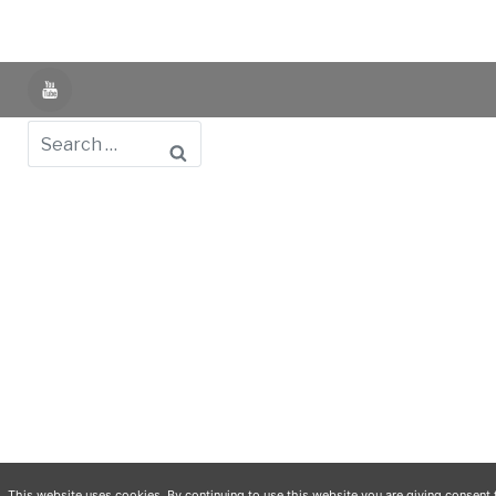
YouTube
Search
Powered by UNIR iTED -
Aviso Legal -
Política de
Privacidad -
Política de Cookies
- Identifying Data
-
Privacy Policy
This website uses cookies. By continuing to use this website you are giving consent 