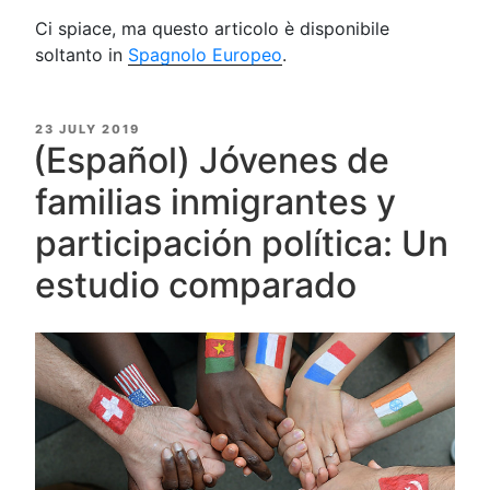
Ci spiace, ma questo articolo è disponibile
soltanto in
Spagnolo Europeo
.
POSTED
23 JULY 2019
ON
(Español) Jóvenes de
familias inmigrantes y
participación política: Un
estudio comparado