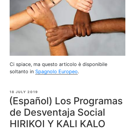
Ci spiace, ma questo articolo è disponibile
soltanto in
Spagnolo Europeo
.
POSTED
18 JULY 2019
ON
(Español) Los Programas
de Desventaja Social
HIRIKOI Y KALI KALO