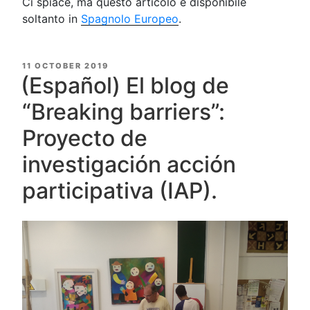
Ci spiace, ma questo articolo è disponibile
soltanto in
Spagnolo Europeo
.
POSTED
11 OCTOBER 2019
ON
(Español) El blog de
“Breaking barriers”:
Proyecto de
investigación acción
participativa (IAP).