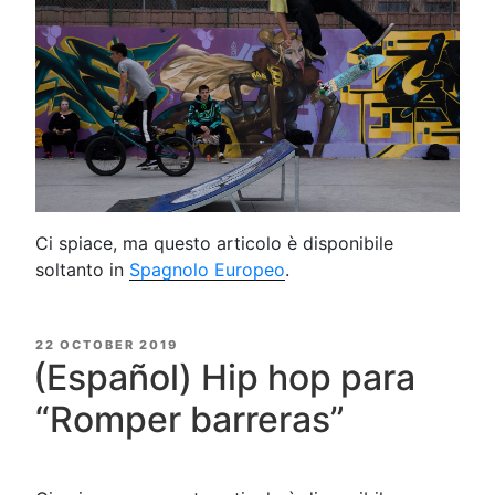
Ci spiace, ma questo articolo è disponibile
soltanto in
Spagnolo Europeo
.
POSTED
22 OCTOBER 2019
ON
(Español) Hip hop para
“Romper barreras”