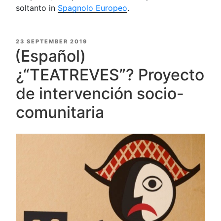
soltanto in
Spagnolo Europeo
.
POSTED
23 SEPTEMBER 2019
ON
(Español)
¿“TEATREVES”? Proyecto
de intervención socio-
comunitaria