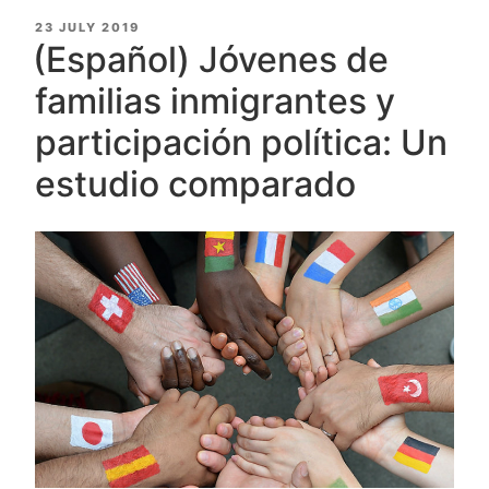
POSTED
23 JULY 2019
ON
(Español) Jóvenes de
familias inmigrantes y
participación política: Un
estudio comparado