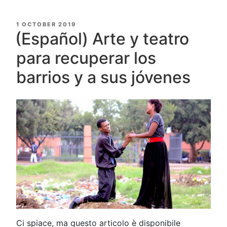
POSTED
1 OCTOBER 2019
ON
(Español) Arte y teatro
para recuperar los
barrios y a sus jóvenes
Ci spiace, ma questo articolo è disponibile