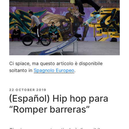
Ci spiace, ma questo articolo è disponibile
soltanto in
Spagnolo Europeo
.
POSTED
22 OCTOBER 2019
ON
(Español) Hip hop para
“Romper barreras”