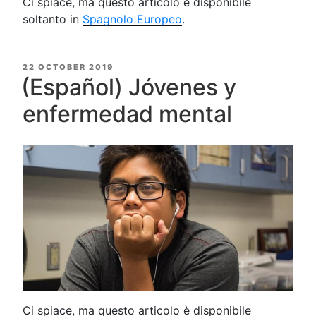
Ci spiace, ma questo articolo è disponibile
soltanto in
Spagnolo Europeo
.
POSTED
22 OCTOBER 2019
ON
(Español) Jóvenes y
enfermedad mental
Ci spiace, ma questo articolo è disponibile