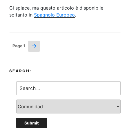
Ci spiace, ma questo articolo è disponibile
soltanto in
Spagnolo Europeo
.
Posts
Next
Page
1
page
navigation
SEARCH: