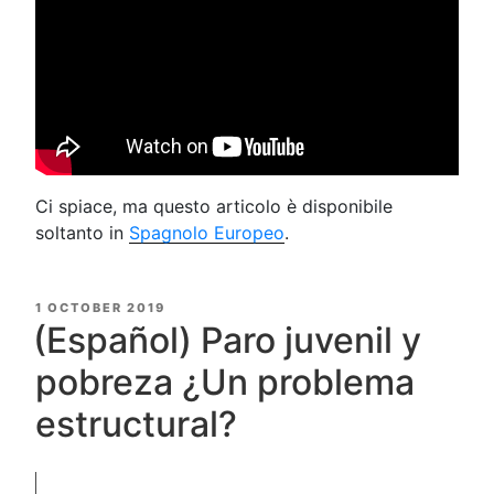
Ci spiace, ma questo articolo è disponibile
soltanto in
Spagnolo Europeo
.
POSTED
1 OCTOBER 2019
ON
(Español) Paro juvenil y
pobreza ¿Un problema
estructural?