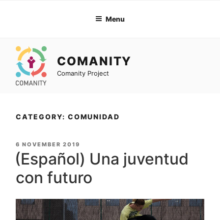
Skip
to
Menu
content
COMANITY
Comanity Project
CATEGORY: COMUNIDAD
POSTED
6 NOVEMBER 2019
ON
(Español) Una juventud
con futuro