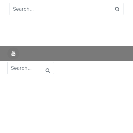
Searc
YouTube
Search
Powered by UNIR iTED -
Aviso Legal -
Política de
Privacidad -
Política de Cookies
- Identifying Data
-
Privacy Policy