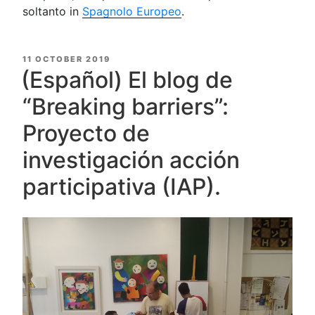
soltanto in
Spagnolo Europeo
.
POSTED
11 OCTOBER 2019
ON
(Español) El blog de
“Breaking barriers”:
Proyecto de
investigación acción
participativa (IAP).