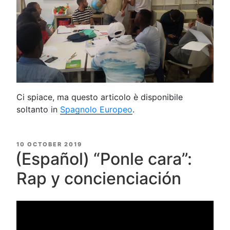
Ci spiace, ma questo articolo è disponibile
soltanto in
Spagnolo Europeo
.
POSTED
10 OCTOBER 2019
ON
(Español) “Ponle cara”:
Rap y concienciación