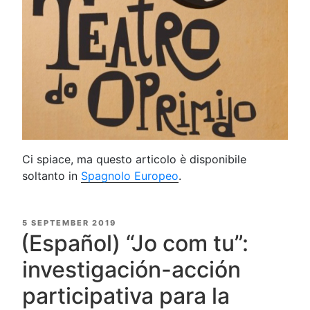
Ci spiace, ma questo articolo è disponibile
soltanto in
Spagnolo Europeo
.
POSTED
5 SEPTEMBER 2019
ON
(Español) “Jo com tu”:
investigación-acción
participativa para la