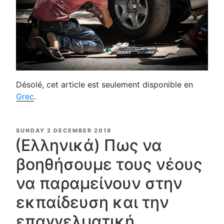
Désolé, cet article est seulement disponible en
Grec
.
POSTED
SUNDAY 2 DECEMBER 2018
ON
(Ελληνικά) Πως να
βοηθήσουμε τους νέους
να παραμείνουν στην
εκπαίδευση και την
επαγγελματική