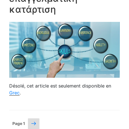
κατάρτιση
Désolé, cet article est seulement disponible en
Grec
.
Posts
Next
Page
1