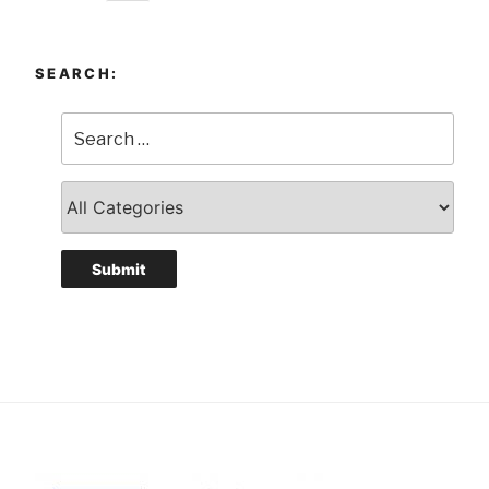
page
navigation
SEARCH: