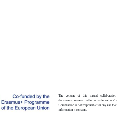
The content of this virtual collaboratio
documents presented reflect only the authors’
Commission is not responsible for any use tha
information it contains.