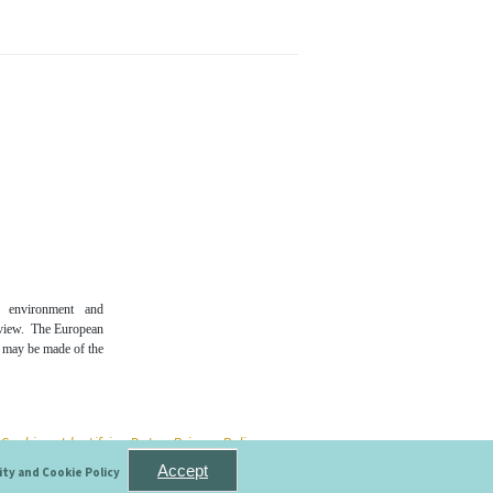
n environment and
 view. The European
t may be made of the
e Cookies
- Identifying Data
- Privacy Policy
Accept
ity and Cookie Policy