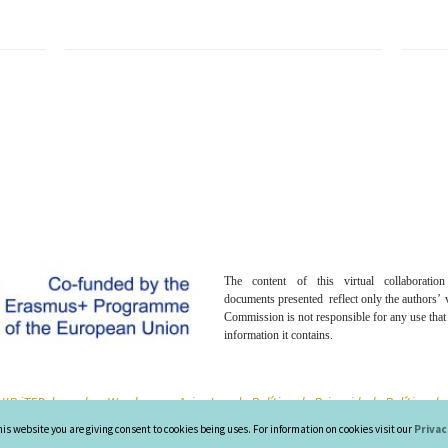
The content of this virtual collaboratio
documents presented reflect only the authors’
Commission is not responsible for any use tha
information it contains.
IR iTED, based on Wordpress -
Aviso Legal -
Política de Privacidad -
Política d
his website you are giving consent to cookies being uses. For information on cookies visit our
Privac