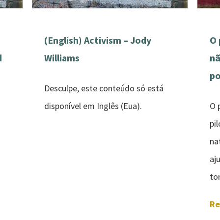
(English) Activism – Jody
O 
d
Williams
nã
po
Desculpe, este conteúdo só está
disponível em Inglês (Eua).
O 
pi
na
aj
to
Re