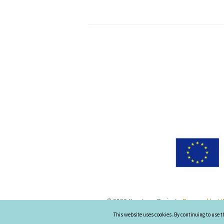
© 2026 Keystone-Project
-
Powered by UN
This website uses cookies. By continuing to use t