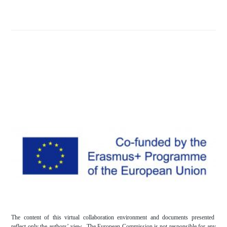
The content of this virtual collaboration environment and documents presented
reflect only the authors’ view. The European Commission is not responsible for any